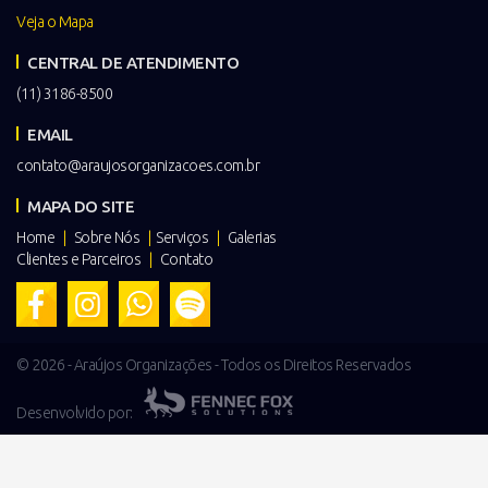
Veja o Mapa
CENTRAL DE ATENDIMENTO
(11) 3186-8500
EMAIL
contato@araujosorganizacoes.com.br
MAPA DO SITE
Home
|
Sobre Nós
|
Serviços
|
Galerias
Clientes e Parceiros
|
Contato
© 2026 - Araújos Organizações - Todos os Direitos Reservados
Desenvolvido por: