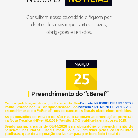
Consultem nosso calendário e fiquem por
dentro dos mais importantes prazos,
obrigações e feriados.
MARÇO
25
|
Preenchimento do “cBenef”
Com a publicação do
e
, o Estado de São
Decreto Nº 69981 DE 18/10/2025
Paulo estabelece a obrigatoriedade do
Portaria SRE Nº 70 DE 21/10/2025
preenchimento do
“cBenef”
nos documentos fiscais eletrônicos emitidos.
As publicações do Estado de São Paulo ratificam as orientações previstas
na
Nota Técnica (NF-e) 01/2019 (Versão 1.70)
publicada em agosto/2025.
Sendo assim, a partir de 06/04/2026 será obrigatório o preenchimento do
“cBenef”
nas Notas Fiscais mod. 55 e 65 emitidas pelos contribuintes
paulistas, quando a operação estiver ampara por benefício fiscal de: