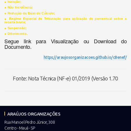
●
Isenção;
●
Não Incidência;
●
Redução da Base de Cálculo;
●
Regime Especial de Tributação para aplicação de percentual sobre a
receita bruta;
●
Suspensão;
●
Diferimento.
Segue link para Visualização ou Download do
Documento.
https://araujosorganizacoes.github.io/cBenef/
Fonte: Nota Técnica (NF-e) 01/2019 (Versão 1.70
ARAÚJOS ORGANIZAÇÕES
Rua Manoel Pedro Júnior, 308
Centro - Mauá - SP