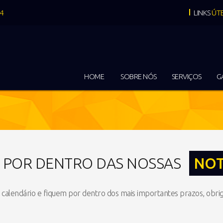
04
LINKS
ÚTE
HOME
SOBRE NÓS
SERVIÇOS
G
E POR DENTRO DAS NOSSAS
NOT
calendário e fiquem por dentro dos mais importantes prazos, obrig