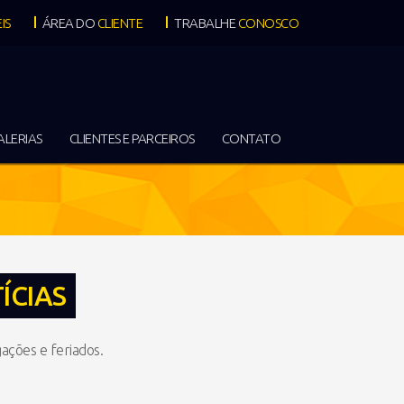
IS
ÁREA DO
CLIENTE
TRABALHE
CONOSCO
ALERIAS
CLIENTES E PARCEIROS
CONTATO
ÍCIAS
ações e feriados.