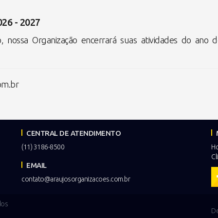
26 - 2027
, nossa Organização encerrará suas atividades do ano 
.
om.br
CENTRAL DE ATENDIMENTO
(11) 3186-8500
H
Cl
EMAIL
contato@araujosorganizacoes.com.br
dos
De