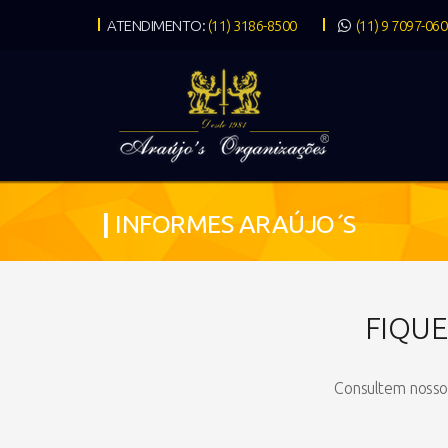
ATENDIMENTO:
(11) 3186-8500
(11) 9 7097-06
|
INFORMES ARAÚJO´S
FIQU
Consultem nosso 