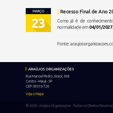
|
Recesso Final de Ano 20
MARÇO
23
Como já é de conhecimento
normalidade em
04/01/2027
Fonte: araujosorganizacoes.c
ARAÚJOS ORGANIZAÇÕES
Rua Manoel Pedro Júnior, 308
Centro - Mauá - SP
CEP: 09310-720
Veja o Mapa
© 2026 - Araújos Organizações - Todos os Direitos Reserva