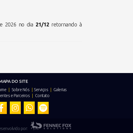
de 2026 no dia
21/12
retornando à
MAPA DO SITE
ome
|
Sobre Nós
|
Serviços
|
Galerias
ientes e Parceiros
|
Contato
senvolvido por: