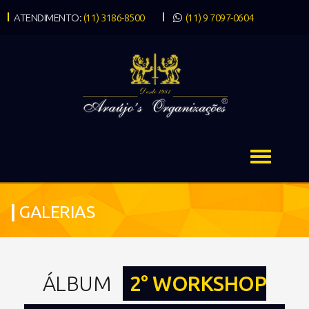
ATENDIMENTO:
(11) 3186-8500
(11) 9 7097-0604
|
GALERIAS
ÁLBUM
2° WORKSHOP